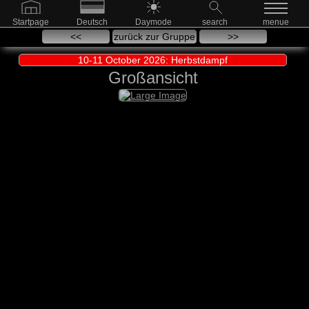
Startpage
Deutsch
Daymode
search
menue
<<
zurück zur Gruppe
>>
10-11 October 2026: Herbstdampf
Großansicht