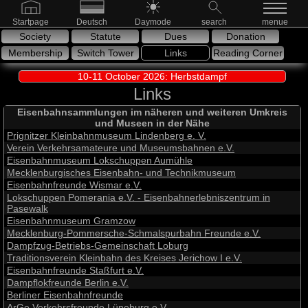
Startpage
Deutsch
Daymode
search
menue
Society
Statute
Dues
Donation
Membership
Switch Tower
Links
Reading Corner
10-11 October 2026: Herbstdampf
Links
Eisenbahnsammlungen im näheren und weiteren Umkreis
und Museen in der Nähe
Prignitzer Kleinbahnmuseum Lindenberg e. V.
Verein Verkehrsamateure und Museumsbahnen e.V.
Eisenbahnmuseum Lokschuppen Aumühle
Mecklenburgisches Eisenbahn- und Technikmuseum
Eisenbahnfreunde Wismar e.V.
Lokschuppen Pomerania e.V. - Eisenbahnerlebniszentrum in
Pasewalk
Eisenbahnmuseum Gramzow
Mecklenburg-Pommersche-Schmalspurbahn Freunde e.V.
Dampfzug-Betriebs-Gemeinschaft Loburg
Traditionsverein Kleinbahn des Kreises Jerichow I e.V.
Eisenbahnfreunde Staßfurt e.V.
Dampflokfreunde Berlin e.V.
Berliner Eisenbahnfreunde
ArGe Verkehrsfreunde Lüneburg e.V.