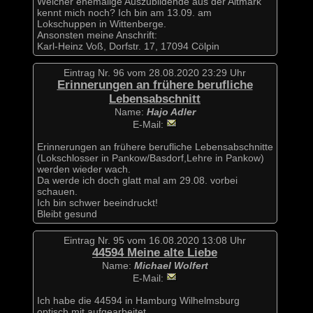
Welcher ehemalige Auszubildende aus der Altmark
kennt mich noch? Ich bin am 13.09. am
Lokschuppen in Wittenberge.
Ansonsten meine Anschrift:
Karl-Heinz Voß, Dorfstr. 17, 17094 Cölpin
Eintrag Nr. 96 vom 28.08.2020 23:29 Uhr
Erinnerungen an frühere berufliche
Lebensabschnitt
Name:
Hajo Adler
E-Mail:
Erinnerungen an frühere berufliche Lebensabschnitte
(Lokschlosser in Pankow/Basdorf,Lehre in Pankow)
werden wieder wach.
Da werde ich doch glatt mal am 29.08. vorbei
schauen.
Ich bin schwer beeindruckt!
Bleibt gesund
Eintrag Nr. 95 vom 16.08.2020 13:08 Uhr
44594 Meine alte Liebe
Name:
Michael Wolfert
E-Mail:
Ich habe die 44594 in Hamburg Wilhelmsburg
optisch mit aufgearbeitet.