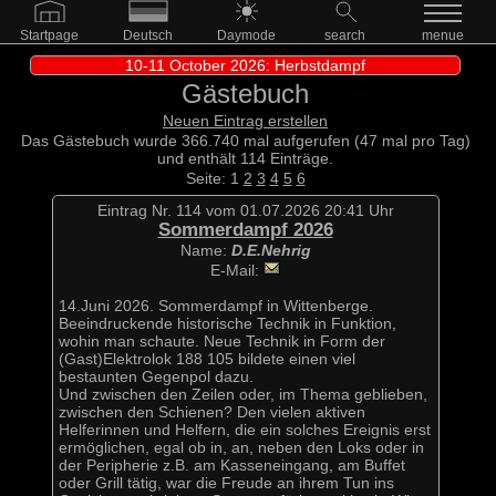
Startpage
Deutsch
Daymode
search
menue
10-11 October 2026: Herbstdampf
Gästebuch
Neuen Eintrag erstellen
Das Gästebuch wurde 366.740 mal aufgerufen (47 mal pro Tag)
und enthält 114 Einträge.
Seite: 1
2
3
4
5
6
Eintrag Nr. 114 vom 01.07.2026 20:41 Uhr
Sommerdampf 2026
Name:
D.E.Nehrig
E-Mail:
14.Juni 2026. Sommerdampf in Wittenberge.
Beeindruckende historische Technik in Funktion,
wohin man schaute. Neue Technik in Form der
(Gast)Elektrolok 188 105 bildete einen viel
bestaunten Gegenpol dazu.
Und zwischen den Zeilen oder, im Thema geblieben,
zwischen den Schienen? Den vielen aktiven
Helferinnen und Helfern, die ein solches Ereignis erst
ermöglichen, egal ob in, an, neben den Loks oder in
der Peripherie z.B. am Kasseneingang, am Buffet
oder Grill tätig, war die Freude an ihrem Tun ins