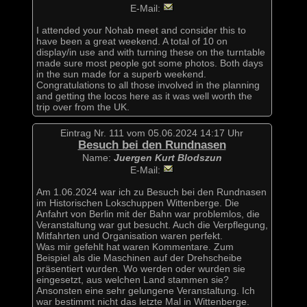
E-Mail:
I attended your Nohab meet and consider this to
have been a great weekend. A total of 10 on
display/in use and with turning these on the turntable
made sure most people got some photos. Both days
in the sun made for a superb weekend.
Congratulations to all those involved in the planning
and getting the locos here as it was well worth the
trip over from the UK.
Eintrag Nr. 111 vom 05.06.2024 14:17 Uhr
Besuch bei den Rundnasen
Name:
Juergen Kurt Blodszun
E-Mail:
Am 1.06.2024 war ich zu Besuch bei den Rundnasen
im Historischen Lokschuppen Wittenberge. Die
Anfahrt von Berlin mit der Bahn war problemlos, die
Veranstaltung war gut besucht. Auch die Verpflegung,
Mitfahrten und Organisation waren perfekt.
Was mir gefehlt hat waren Kommentare. Zum
Beispiel als die Maschinen auf der Drehscheibe
präsentiert wurden. Wo werden oder wurden sie
eingesetzt, aus welchen Land stammen sie?
Ansonsten eine sehr gelungene Veranstaltung. Ich
war bestimmt nicht das letzte Mal in Wittenberge.