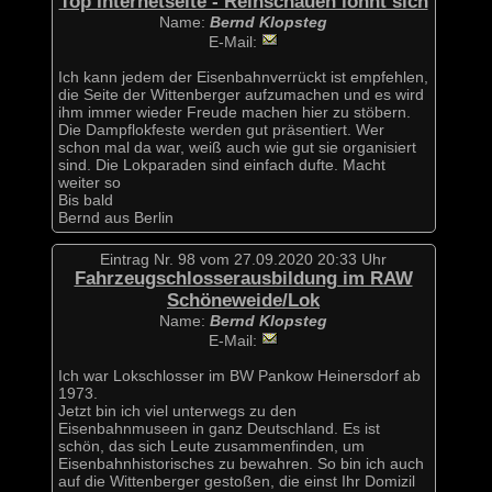
Top Internetseite - Reinschauen lohnt sich
Name:
Bernd Klopsteg
E-Mail:
Ich kann jedem der Eisenbahnverrückt ist empfehlen,
die Seite der Wittenberger aufzumachen und es wird
ihm immer wieder Freude machen hier zu stöbern.
Die Dampflokfeste werden gut präsentiert. Wer
schon mal da war, weiß auch wie gut sie organisiert
sind. Die Lokparaden sind einfach dufte. Macht
weiter so
Bis bald
Bernd aus Berlin
Eintrag Nr. 98 vom 27.09.2020 20:33 Uhr
Fahrzeugschlosserausbildung im RAW
Schöneweide/Lok
Name:
Bernd Klopsteg
E-Mail:
Ich war Lokschlosser im BW Pankow Heinersdorf ab
1973.
Jetzt bin ich viel unterwegs zu den
Eisenbahnmuseen in ganz Deutschland. Es ist
schön, das sich Leute zusammenfinden, um
Eisenbahnhistorisches zu bewahren. So bin ich auch
auf die Wittenberger gestoßen, die einst Ihr Domizil