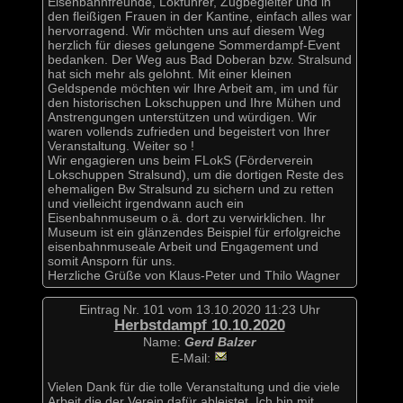
Eisenbahnfreunde, Lokführer, Zugbegleiter und in
den fleißigen Frauen in der Kantine, einfach alles war
hervorragend. Wir möchten uns auf diesem Weg
herzlich für dieses gelungene Sommerdampf-Event
bedanken. Der Weg aus Bad Doberan bzw. Stralsund
hat sich mehr als gelohnt. Mit einer kleinen
Geldspende möchten wir Ihre Arbeit am, im und für
den historischen Lokschuppen und Ihre Mühen und
Anstrengungen unterstützen und würdigen. Wir
waren vollends zufrieden und begeistert von Ihrer
Veranstaltung. Weiter so !
Wir engagieren uns beim FLokS (Förderverein
Lokschuppen Stralsund), um die dortigen Reste des
ehemaligen Bw Stralsund zu sichern und zu retten
und vielleicht irgendwann auch ein
Eisenbahnmuseum o.ä. dort zu verwirklichen. Ihr
Museum ist ein glänzendes Beispiel für erfolgreiche
eisenbahnmuseale Arbeit und Engagement und
somit Ansporn für uns.
Herzliche Grüße von Klaus-Peter und Thilo Wagner
Eintrag Nr. 101 vom 13.10.2020 11:23 Uhr
Herbstdampf 10.10.2020
Name:
Gerd Balzer
E-Mail:
Vielen Dank für die tolle Veranstaltung und die viele
Arbeit die der Verein dafür ableistet. Ich bin mit