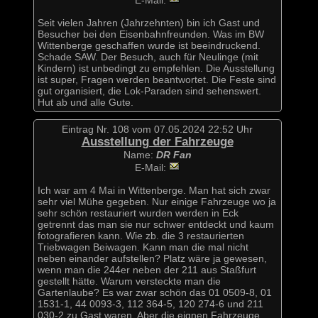
E-Mail:
Seit vielen Jahren (Jahrzehnten) bin ich Gast und
Besucher bei den Eisenbahnfreunden. Was im BW
Wittenberge geschaffen wurde ist beeindruckend.
Schade SAW. Der Besuch, auch für Neulinge (mit
Kindern) ist unbedingt zu empfehlen. Die Ausstellung
ist super, Fragen werden beantwortet. Die Feste sind
gut organisiert, die Lok-Paraden sind sehenswert.
Hut ab und alle Gute.
Eintrag Nr. 108 vom 07.05.2024 22:52 Uhr
Ausstellung der Fahrzeuge
Name:
DR Fan
E-Mail:
Ich war am 4 Mai in Wittenberge. Man hat sich zwar
sehr viel Mühe gegeben. Nur einige Fahrzeuge wo ja
sehr schön restauriert wurden werden in Eck
getrennt das man sie nur schwer entdeckt und kaum
fotografieren kann. Wie zb. die 3 restaurierten
Triebwagen Beiwagen. Kann man die mal nicht
neben einander aufstellen? Platz wäre ja gewesen,
wenn man die 244er neben der 211 aus Staßfurt
gestellt hätte. Warum versteckte man die
Gartenlaube? Es war zwar schön das 01 0509-8, 01
1531-1, 44 0093-3, 112 364-5, 120 274-6 und 211
030-2 zu Gast waren. Aber die eignen Fahrzeuge