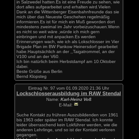
in Salzwedel hatten.Es ist eine Freude zu sehen, wie
dort alles aufgearbeitet und erhalten wird.Vielen
Dank an die Wittenberger Eisenbahnfreunde das sie
mich über das Neueste Geschehen regelmäßig
informieren.Es ist für mich ein Muß geworden dort
mindestens zweimal im Jahr vorbeizuschauen.Wenn
es nicht so weit wäre ,würde ich mich gern
einbringen und mit anpacken.Es werden
Erinnerungen wach, wie ich als Lokschlosser im Vier
Brigade Plan im BW Pankow Heinersdorf gearbeitet
habe.Hauptsächlich an der ,,Taigatrommel, an der
V100 und an der V60.
Ich bin natürlich beim Herbstdampf am 10.Oktober
dabei.
Beste Grüße aus Berlin
Bernd Klopsteg
Eintrag Nr. 97 vom 01.09.2020 21:36 Uhr
Lockschlosserausbildung im RAW Stendal
Name:
Karl-Heinz Voß
E-Mail:
Suche Kontakt zu frühren Auszubildenden von 1961
bis 1963 oder später im RAW Stendal. Ich konnte
leider überraschend kein Lokführer werden, wie die
anderen Lehrlinge, und so ist der Kontakt verloren
gegangen.