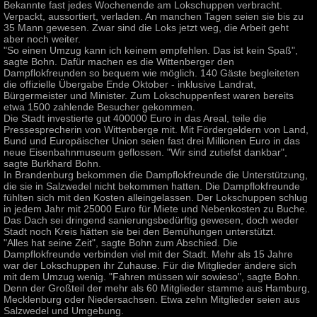
Bekannte fast jedes Wochenende am Lokschuppen verbracht.
Verpackt, aussortiert, verladen. An manchen Tagen seien sie bis zu
35 Mann gewesen. Zwar sind die Loks jetzt weg, die Arbeit geht
aber noch weiter.
"So einen Umzug kann ich keinem empfehlen. Das ist kein Spaß",
sagte Bohn. Dafür machen es die Wittenberger den
Dampflokfreunden so bequem wie möglich. 140 Gäste begleiteten
die offizielle Übergabe Ende Oktober - inklusive Landrat,
Bürgermeister und Minister. Zum Lokschuppenfest waren bereits
etwa 1500 zahlende Besucher gekommen.
Die Stadt investierte gut 400000 Euro in das Areal, teile die
Pressesprecherin von Wittenberge mit. Mit Fördergeldern von Land,
Bund und Europäischer Union seien fast drei Millionen Euro in das
neue Eisenbahnmuseum geflossen. "Wir sind zutiefst dankbar",
sagte Burkhard Bohn.
In Brandenburg bekommen die Dampflokfreunde die Unterstützung,
die sie in Salzwedel nicht bekommen hatten. Die Dampflokfreunde
fühlten sich mit den Kosten alleingelassen. Der Lokschuppen schlug
in jedem Jahr mit 25000 Euro für Miete und Nebenkosten zu Buche.
Das Dach sei dringend sanierungsbedürftig gewesen, doch weder
Stadt noch Kreis hätten sie bei den Bemühungen unterstützt.
"Alles hat seine Zeit", sagte Bohn zum Abschied. Die
Dampflokfreunde verbinden viel mit der Stadt. Mehr als 15 Jahre
war der Lokschuppen ihr Zuhause. Für die Mitglieder ändere sich
mit dem Umzug wenig. "Fahren müssen wir sowieso", sagte Bohn.
Denn der Großteil der mehr als 60 Mitglieder stamme aus Hamburg,
Mecklenburg oder Niedersachsen. Etwa zehn Mitglieder seien aus
Salzwedel und Umgebung.