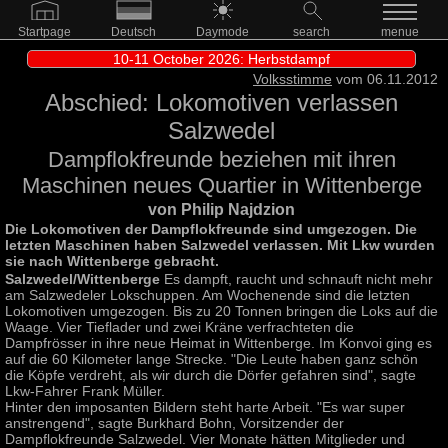
Startpage
Deutsch
Daymode
search
menue
10-11 October 2026: Herbstdampf
Volksstimme
vom 06.11.2012
Abschied: Lokomotiven verlassen
Salzwedel
Dampflokfreunde beziehen mit ihren
Maschinen neues Quartier in Wittenberge
von Philip Najdzion
Die Lokomotiven der Dampflokfreunde sind umgezogen. Die
letzten Maschinen haben Salzwedel verlassen. Mit Lkw wurden
sie nach Wittenberge gebracht.
Salzwedel/Wittenberge
Es dampft, raucht und schnauft nicht mehr
am Salzwedeler Lokschuppen. Am Wochenende sind die letzten
Lokomotiven umgezogen. Bis zu 20 Tonnen bringen die Loks auf die
Waage. Vier Tieflader und zwei Kräne verfrachteten die
Dampfrösser in ihre neue Heimat in Wittenberge. Im Konvoi ging es
auf die 60 Kilometer lange Strecke. "Die Leute haben ganz schön
die Köpfe verdreht, als wir durch die Dörfer gefahren sind", sagte
Lkw-Fahrer Frank Müller.
Hinter den imposanten Bildern steht harte Arbeit. "Es war super
anstrengend", sagte Burkhard Bohn, Vorsitzender der
Dampflokfreunde Salzwedel. Vier Monate hätten Mitglieder und