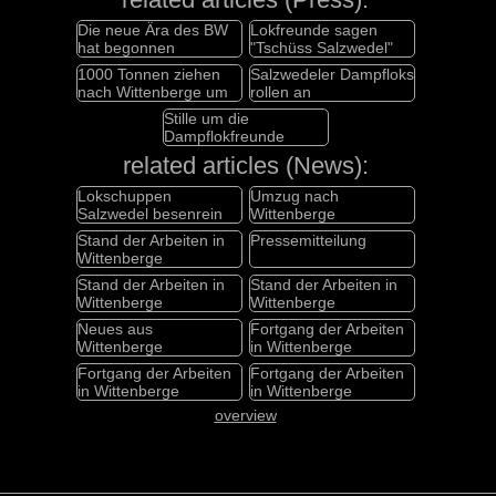
Die neue Ära des BW
Lokfreunde sagen
hat begonnen
"Tschüss Salzwedel"
1000 Tonnen ziehen
Salzwedeler Dampfloks
nach Wittenberge um
rollen an
Stille um die
Dampflokfreunde
related articles (News):
Lokschuppen
Umzug nach
Salzwedel besenrein
Wittenberge
Stand der Arbeiten in
Pressemitteilung
Wittenberge
Stand der Arbeiten in
Stand der Arbeiten in
Wittenberge
Wittenberge
Neues aus
Fortgang der Arbeiten
Wittenberge
in Wittenberge
Fortgang der Arbeiten
Fortgang der Arbeiten
in Wittenberge
in Wittenberge
overview