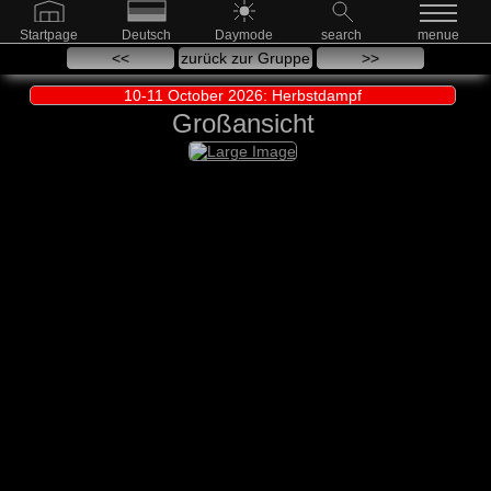
Startpage
Deutsch
Daymode
search
menue
<<
zurück zur Gruppe
>>
10-11 October 2026: Herbstdampf
Großansicht