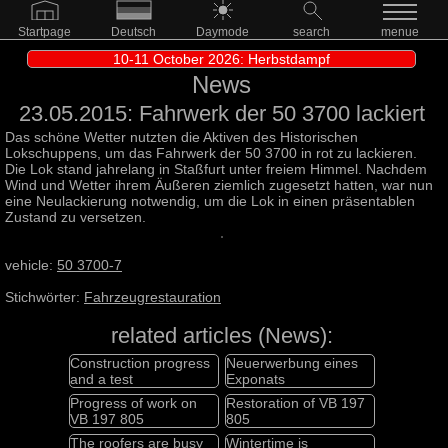
Startpage
Deutsch
Daymode
search
menue
10-11 October 2026: Herbstdampf
News
23.05.2015: Fahrwerk der 50 3700 lackiert
Das schöne Wetter nutzten die Aktiven des Historischen
Lokschuppens, um das Fahrwerk der 50 3700 in rot zu lackieren.
Die Lok stand jahrelang in Staßfurt unter freiem Himmel. Nachdem
Wind und Wetter ihrem Äußeren ziemlich zugesetzt hatten, war nun
eine Neulackierung notwendig, um die Lok in einen präsentablen
Zustand zu versetzen.
vehicle:
50 3700-7
Stichwörter:
Fahrzeugrestauration
related articles (News):
Construction progress
Neuerwerbung eines
and a test
Exponats
Progress of work on
Restoration of VB 197
VB 197 805
805
The roofers are busy
Wintertime is