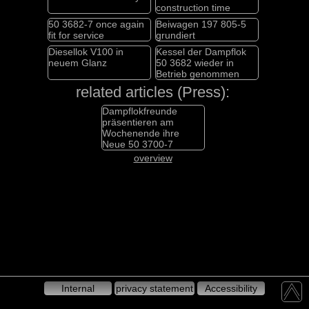
construction time
50 3682-7 once again
Beiwagen 197 805-5
fit for service
grundiert
Diesellok V100 in
Kessel der Dampflok
neuem Glanz
50 3682 wieder in
Betrieb genommen
related articles (Press):
Dampflokfreunde
präsentieren am
Wochenende ihre
Neue 50 3700-7
overview
Internal
privacy statement
Accessibility